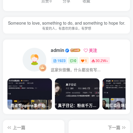
点赞
0
分享
收藏
Someone to love, something to do, and something to hope for.
有爱的人，有喜欢的事业，有梦想
admin
关注
1923
0
1
30.2W+
这家伙很懒，什么都没有写...
周淑怡pgone事件始末，周淑怡现状
真子日记：粉丝千万的真子日记是最懂反转的网红吗？
上一篇
下一篇