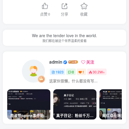
点赞
0
分享
收藏
We are the tender love in the world.
我们都在被这个世界温柔的爱着
admin
关注
1923
0
1
30.2W+
这家伙很懒，什么都没有写...
周淑怡pgone事件始末，周淑怡现状
真子日记：粉丝千万的真子日记是最懂反转的网红吗？