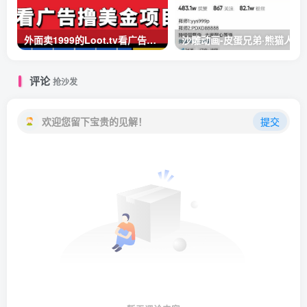
外面卖1999的Loot.tv看广告撸美金项目，号称月入轻松4000【详细教程+上车资源渠道】
沙雕动画-皮蛋兄弟·熊猫人
评论
抢沙发
欢迎您留下宝贵的见解！
提交