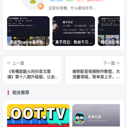
这家伙很懒，什么都没有写...
周淑怡pgone事件始末，周淑怡现状
真子日记：粉丝千万的真子日记是最懂反转的网红吗？
上一篇
下一篇
《有嘴‮能就‬火的抖‮文音‬案
搞笑配音视频制作教程，大
课》第‮八十‬期升级版，让‮会
流量领域，简单易上手，亲
不‬写文案的人，写出一‮可篇‬
测10天2万粉丝
传播的完‮文整‬案
相关推荐