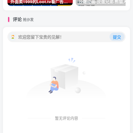
外面卖1999的Loot.tv看广告撸美金项目，号称月入轻松4000【详细教程+上车资源渠道】
沙雕动画-皮蛋兄弟·熊猫人
评论
抢沙发
欢迎您留下宝贵的见解！
提交
暂无评论内容