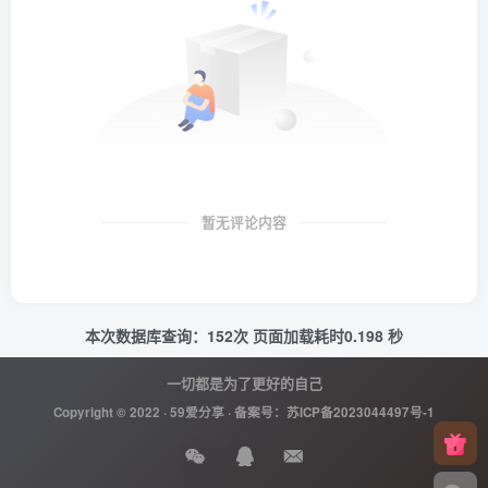
暂无评论内容
本次数据库查询：152次 页面加载耗时0.198 秒
一切都是为了更好的自己
Copyright © 2022 ·
59爱分享
· 备案号：
苏ICP备2023044497号-1