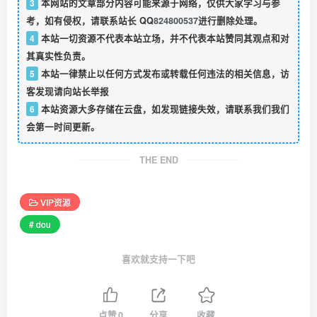
3
本网站的文章部分内容可能来源于网络，仅供大家学习与参
考，如有侵权，请联系站长 QQ
824800537
进行删除处理。
4
本站一切资源不代表本站立场，并不代表本站赞同其观点和对
其真实性负责。
5
本站一律禁止以任何方式发布或转载任何违法的相关信息，访
客发现请向站长举报
6
本站资源大多存储在云盘，如发现链接失效，请联系我们我们
会第一时间更新。
THE END
VIP资源
# dou
喜欢就支持一下吧
点赞
0
分享
收藏