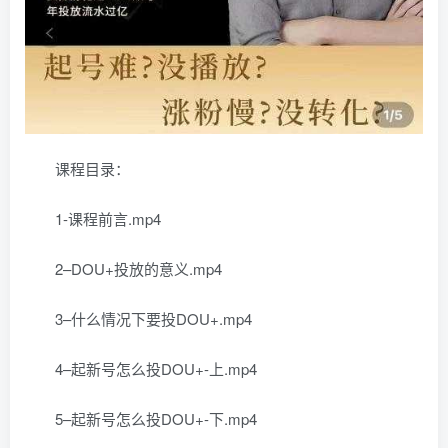
课程目录：
1-课程前言.mp4
2–DOU+投放的意义.mp4
3–什么情况下要投DOU+.mp4
4–起新号怎么投DOU+-上.mp4
5–起新号怎么投DOU+-下.mp4