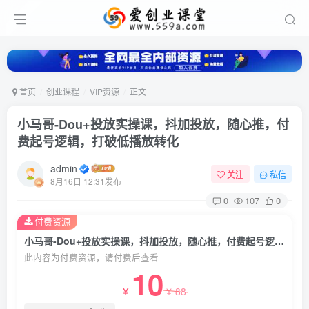
首页
创业课程
VIP资源
正文
小马哥-Dou+投放实操课，抖加投放，随心推，付
费起号逻辑，打破低播放转化
admin
关注
私信
8月16日 12:31发布
0
107
0
付费资源
小马哥-Dou+投放实操课，抖加投放，随心推，付费起号逻辑，打破低播放转化
此内容为付费资源，请付费后查看
10
88
￥
￥