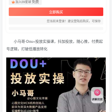
免费
加入59星球
立即购买
您当前未登录！建议登陆后购买，可保存
小马哥-Dou+投放实操课，抖加投放，随心推，付费起
号逻辑，打破低播放转化