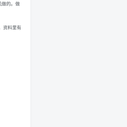
机做的。做
热门文章
。资料里有
视频号无人直播项目玩法：增加视频号粉丝-实现赚钱目的（附素材）
1
《做单王秘诀》颠覆你对销售的认知
2
新手零基础操作cpa类入门到精通思路教程全7课
3
踏踏实实的只求能躺着温饱的每天赚个100+的淘宝虚拟项目，适合新手
4
卡牌影视学院影视剪辑课：影视号运营、涨粉、变现、月入5000-10万暴力玩法
5
正盟牛哥销售与成交详细流程操作产品日赚500元很轻松
6