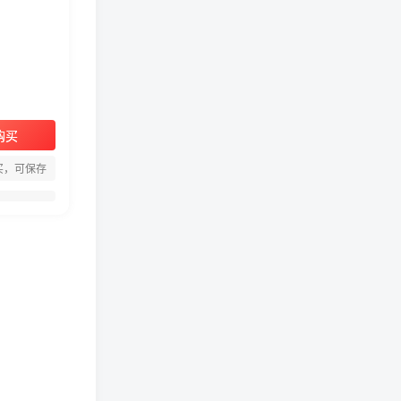
购买
周淑怡pgone事件始末，周
淑怡现状
买，可保存
真子日记：粉丝千万的真子
日记是最懂反转的网红吗？
网红卓仕琳是哪里人，下跪
的原因
从普通素人到人间芭比，盘
点Real机智张的走红之路