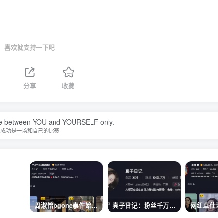
喜欢就支持一下吧
分享
收藏
tle between YOU and YOURSELF only.
成功是一场和自己的比赛
周淑怡pgone事件始末，周淑怡现状
真子日记：粉丝千万的真子日记是最懂反转的网红吗？