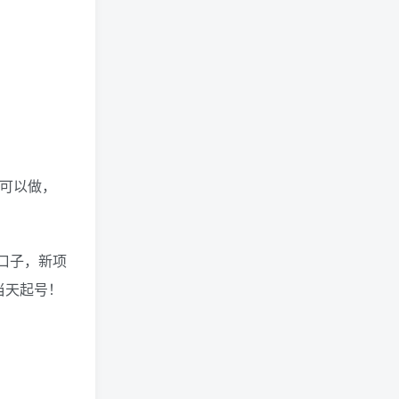
狗头萝莉事件，恶意营销不
雅视频，是生活所迫还是故
意为之？
网红彭十六elf的个人资料，
颜值成谜热恋引热议！
都可以做，
口子，新项
(244)
(219)
(144)
当天起号！
(118)
(103)
(79)
(74)
(69)
(68)
(57)
(56)
(55)
(51)
(46)
(46)
(40)
(39)
(39)
(39)
(38)