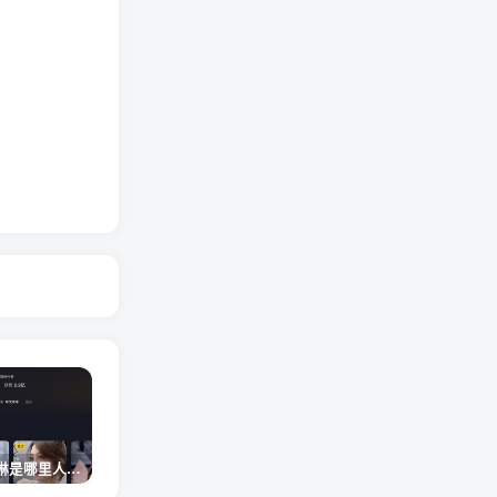
网红卓仕琳是哪里人，下跪的原因
从普通素人到人间芭比，盘点Real机智张的走红之路
狗头萝莉事件，恶意营销不雅视频，是生活所迫还是故意为之？