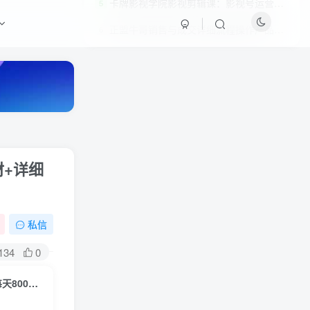
卡牌影视学院影视剪辑课：影视号运营、涨粉、变现、月入5000-10万暴力玩法
5
正盟牛哥销售与成交详细流程操作产品日赚500元很轻松
6
材+详细
HI！请登录
私信
134
0
登录
注册
抖音加特林直播间搭建技术，抖音0粉开播，暴力撸音浪，2023新口子，每天800+【素材+详细教程】