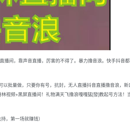
枪直播间，靠声音直播，厉害的不得了。暴力撸音浪。快手抖音
可以批量做，只要你有号，抗封，无人直播抖音直播撸音浪，新
特林视频+黑屏直播间！礼物满天飞撸浪嘎嘎猛[發]教起号方法！
扶持，第一场就赚钱）