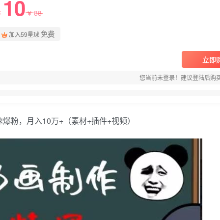
10
88
￥
￥
免费
加入59星球
立即
您当前未登录！建议登陆后购
爆粉，月入10万+（素材+插件+视频）