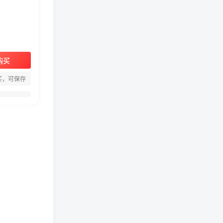
购买
周淑怡pgone事件始末，周
买，可保存
淑怡现状
真子日记：粉丝千万的真子
日记是最懂反转的网红吗？
网红卓仕琳是哪里人，下跪
的原因
从普通素人到人间芭比，盘
点Real机智张的走红之路