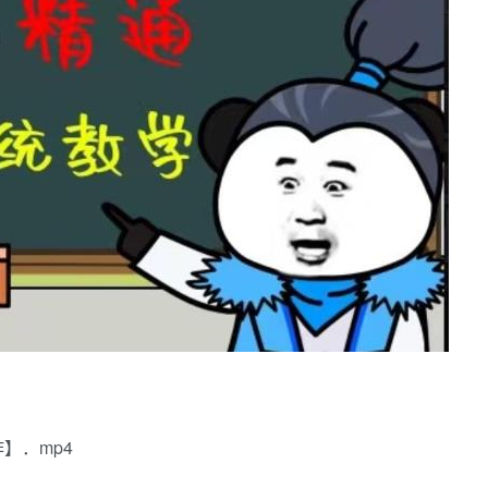
】．mp4