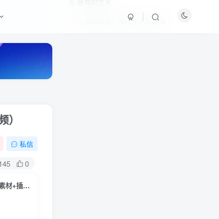
舍弃的艺术
5
人性的漏洞，操控别人的思维
6
频）
私信
HI！请登录
145
0
登录
注册
外边卖699的豆十三抖音快手沙雕视频教学课程，快速爆粉，月入10万+（素材+插件+视频）