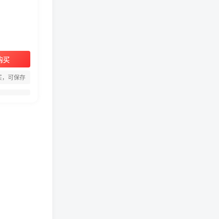
购买
周淑怡pgone事件始末，周
买，可保存
淑怡现状
真子日记：粉丝千万的真子
日记是最懂反转的网红吗？
网红卓仕琳是哪里人，下跪
的原因
从普通素人到人间芭比，盘
点Real机智张的走红之路