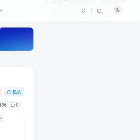
嚴如意·中视频影视解说—掌握流量密码，自媒体运营创收，批量运营账号
5
最新反撸pz玩法，轻松日入100+【找pz方法+撸pz方法】
6
私信
HI！请登录
166
0
登录
注册
析！