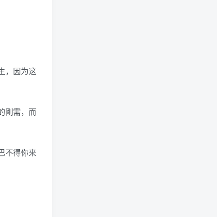
狗头萝莉事件，恶意营销不
雅视频，是生活所迫还是故
意为之？
网红彭十六elf的个人资料，
生，因为这
颜值成谜热恋引热议！
的刚需，而
(244)
(219)
(144)
巴不得你来
(118)
(103)
(79)
(74)
(69)
(68)
(57)
(56)
(55)
(51)
(46)
(46)
(40)
(39)
(39)
(39)
(38)