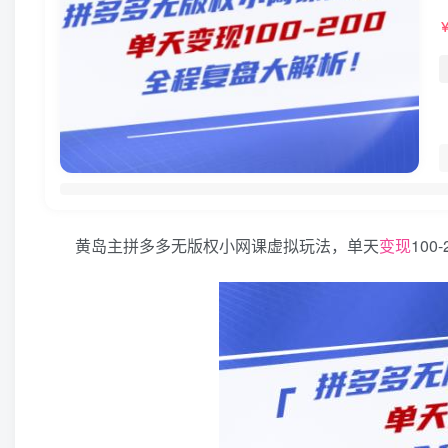
黄岛主拼多多无版权小网课虚拟玩法，单天
变现
10