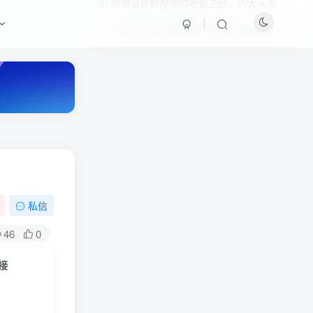
如何设计短视频的黄金三秒，六大元素，开始比完美更重要
5
某站VIP培训-新手操作CPA零基础赚钱保底日赚100-300元项目
6
私信
HI！请登录
46
0
登录
注册
接