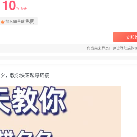
10
88
￥
￥
免费
加入59星球
立即
您当前未登录！建议登陆后购
夕夕，教你快速起爆链接