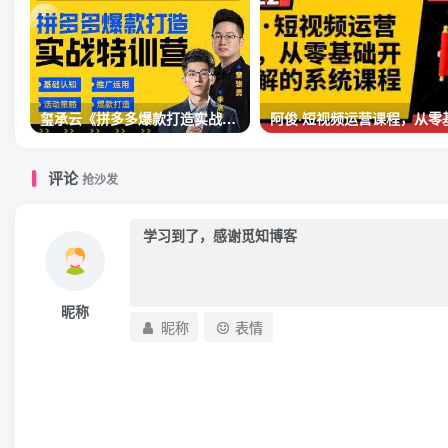
玺承云《拼多多爆款打造实战特训营》一套从入门到高手课程
评论
抢沙发
昵称
昵称
表情