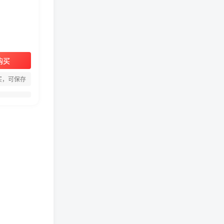
购买
周淑怡pgone事件始末，周
买，可保存
淑怡现状
真子日记：粉丝千万的真子
日记是最懂反转的网红吗？
网红卓仕琳是哪里人，下跪
的原因
从普通素人到人间芭比，盘
点Real机智张的走红之路