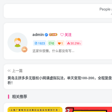
People a
admin
关注
1923
0
1
30.2W+
这家伙很懒，什么都没有写...
上一篇
黄岛主拼多多无版权小网课虚拟玩法，单天变现100-200，全程复
析！
相关推荐