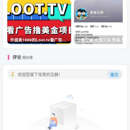
外面卖1999的Loot.tv看广告撸美金项目，号称月入轻松4000【详细教程+上车资源渠道】
沙雕动画-皮蛋兄弟·熊猫人
评论
抢沙发
欢迎您留下宝贵的见解！
提交