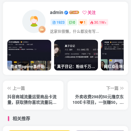
admin
关注
1923
0
1
30.1W+
这家伙很懒，什么都没有写...
周淑怡pgone事件始末，周淑怡现状
真子日记：粉丝千万的真子日记是最懂反转的网红吗？
上一篇
下一篇
抖音商城流量运营商品卡流
外卖收费298的50元撸京东
量，获取猜你喜欢流量玩
100E卡项目，一张赚50，多
法，不开播，不发视频，也
号多撸【详细操作教程】
能把货卖出去
相关推荐