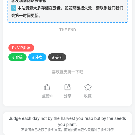
客发现请向站长举报
6
本站资源大多存储在云盘，如发现链接失效，请联系我们我们
会第一时间更新。
THE END
VIP资源
# 实操
# 外卖
# 美团
喜欢就支持一下吧
点赞
0
分享
收藏
Judge each day not by the harvest you reap but by the seeds
you plant.
不要问自己收获了多少果实，而是要问自己今天播种了多少种子