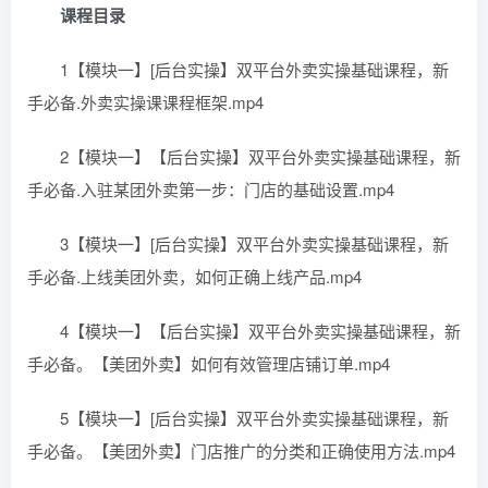
课程目录
1【模块一】[后台实操】双平台外卖实操基础课程，新
手必备.外卖实操课课程框架.mp4
2【模块一】【后台实操】双平台外卖实操基础课程，新
手必备.入驻某团外卖第一步：门店的基础设置.mp4
3【模块一】[后台实操】双平台外卖实操基础课程，新
手必备.上线美团外卖，如何正确上线产品.mp4
4【模块一】【后台实操】双平台外卖实操基础课程，新
手必备。【美团外卖】如何有效管理店铺订单.mp4
5【模块一】[后台实操】双平台外卖实操基础课程，新
手必备。【美团外卖】门店推广的分类和正确使用方法.mp4