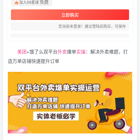
免费
加入59星球
立即购买
您当前未登录！建议登陆后购买，可保存
美团
+饿了么双平台
外卖
爆单
实操
：解决外卖难题，打
造万单店铺快速提升订单