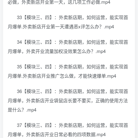
必做，外卖新店开业第一天，这几项工作必做.mp4
33【模块三、四】：外卖新店期，如何运营，能实现首
月爆单.外卖新店开业第一天遭遇恶x评怎么办？.mp4
34【模块三、四】：外卖新店期，如何运营，能实现首
月爆单，外卖开业流量加权没效果怎么办？.mp4
35【模块三、四】：外卖新店期，如何运营，能实现首
月爆单.外卖新店开业推广怎么做，才能快速爆单.mp4
36【模块三、四】：外卖新店期，如何运营，能实现首
月爆单，外卖新店开业袋鼠店长要不要买，正确的使用方法
是什么？.mp4
37【模块三、四】：外卖新店期，如何运营，能实现首
月爆单，外卖新店开业日常必看的四项数据.mp4