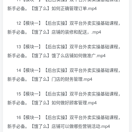
新手必备。【饿了么】如何正确管理订单.mp4
12【模块一】【后台实操】双平台外卖实操基础课程，
新手必备。【饿了么】店铺的装修和配送，.mp4
13【模块一】【后台实操】双平台外卖实操基础课程，
新手必备。【饿了么】饿了么店铺如何做准广.mp4
14【模块一】【后台实操】双平台外卖实操基础课程，
新手必备。【饿了么】门店的财务管理.mp4
15【模块一】【后台实操】双平台外卖实操基础课程，
新手必备。【饿了么】如何做好顾客管理.mp4
16【模块一】【后台实操】双平台外卖实操基础课程，
新手必备。【饿了么】店铺可以做哪些营销活动.mp4