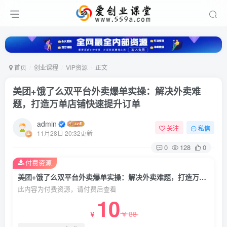
首页
创业课程
VIP资源
正文
美团+饿了么双平台外卖爆单实操：解决外卖难
题，打造万单店铺快速提升订单
admin
关注
私信
11月28日 20:32更新
0
128
0
付费资源
美团+饿了么双平台外卖爆单实操：解决外卖难题，打造万单店铺快速提升订单
此内容为付费资源，请付费后查看
10
88
￥
￥