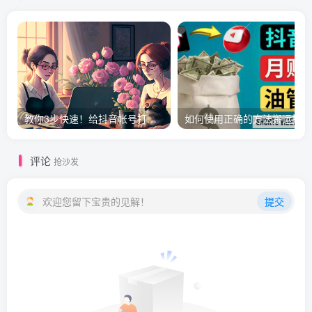
教你3步快速！给抖音帐号打标签！
如何
评论
抢沙发
欢迎您留下宝贵的见解！
提交