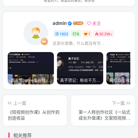
有爱的人，有喜欢的事业，有梦想
admin
关注
1923
0
1
30.2W+
这家伙很懒，什么都没有写...
周淑怡pgone事件始末，周淑怡现状
真子日记：粉丝千万的真子日记是最懂反转的网红吗？
上一篇
下一篇
《短视频创作课》从创作到
第一人称创作社区《一站式
创造收益
成长升值课》文案短视频拍
摄制作
相关推荐