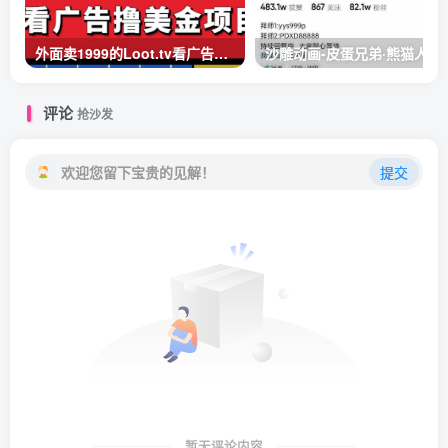
外面卖1999的Loot.tv看广告撸美金项目，号称月入轻松4000【详细教程+上车资源渠道】
沙雕动画-皮蛋兄弟·熊猫人
评论
抢沙发
欢迎您留下宝贵的见解！
提交
暂无评论内容