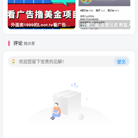
外面卖1999的Loot.tv看广告撸美金项目，号称月入轻松4000【详细教程+上车资源渠道】
沙雕动画-皮蛋兄弟·熊猫人
评论
抢沙发
欢迎您留下宝贵的见解！
提交