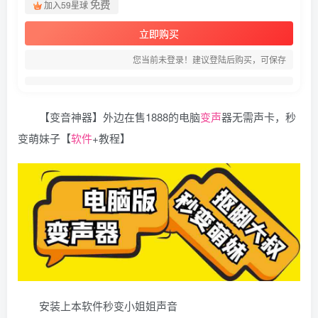
免费
加入59星球
立即购买
您当前未登录！建议登陆后购买，可保存
【变音神器】外边在售1888的电脑
变声
器无需声卡，秒
变萌妹子【
软件
+教程】
安装上本软件秒变小姐姐声音