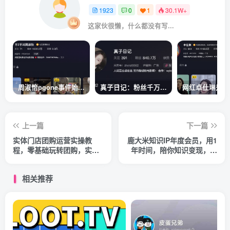
1923
0
1
30.1W+
这家伙很懒，什么都没有写...
周淑怡pgone事件始末，周淑怡现状
真子日记：粉丝千万的真子日记是最懂反转的网红吗？
上一篇
下一篇
实体门店团购运营实操教
鹿大米知识IP年度会员，用1
程，零基础玩转团购，实体
年时间，陪你知识变现，人
门店线上转型
生逆袭
相关推荐