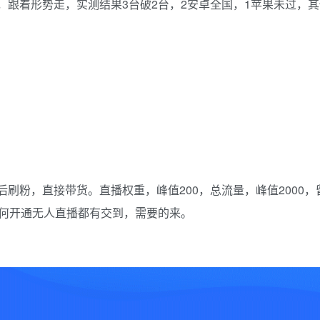
跟着形势走，实测结果3台破2台，2安卓全国，1苹果未过，
刷粉，直接带货。直播权重，峰值200，总流量，峰值2000
新技术。卡‮播直‬广场的核心，必‮素热‬材如何下载，零粉如何‮通开‬无人直播都有交到，需要的来。