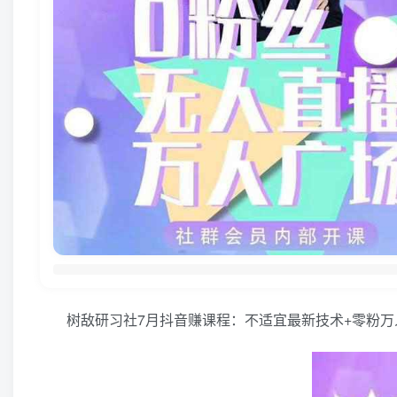
树敌‮习研‬社7月抖音赚课程：不适宜最新技术+零粉