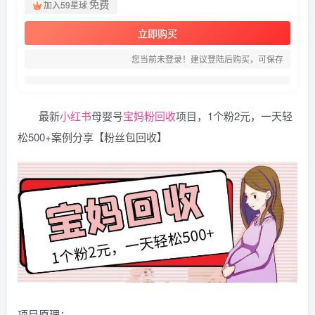
免费
加入59星球
立即购买
您当前未登录！建议登陆后购买，可保存
最新
小红书
母婴号
宝妈粉
回收
项目，1个粉2元，一天轻
松500+案例分享【粉丝包回收】
项目原理：