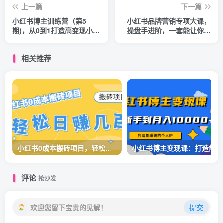
上一篇
下一篇
小红书博主训练营（第5
小红书品牌营销专项大课，
期)，从0到1打造高变现小红
操盘手进阶，一套能让你提
书账号，抓住最后流量红利
升业务精进的课程
相关推荐
小红书0成本搬砖项目，轻松日赚几百+
小红
评论
抢沙发
欢迎您留下宝贵的见解！
提交