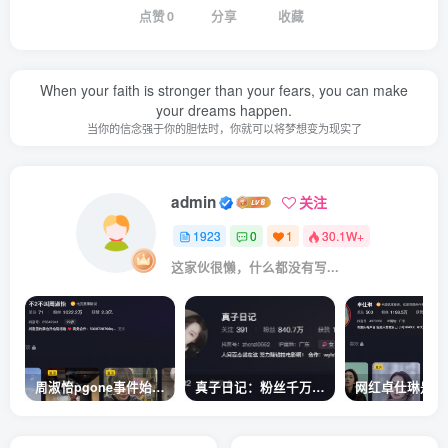
点赞
0
分享
收藏
When your faith is stronger than your fears, you can make
your dreams happen.
当你的信念强于你的胆怯时，你就可以将梦想变为现实了
admin
关注
1923
0
1
30.1W+
这家伙很懒，什么都没有写...
周淑怡pgone事件始末，周淑怡现状
真子日记：粉丝千万的真子日记是最懂反转的网红吗？