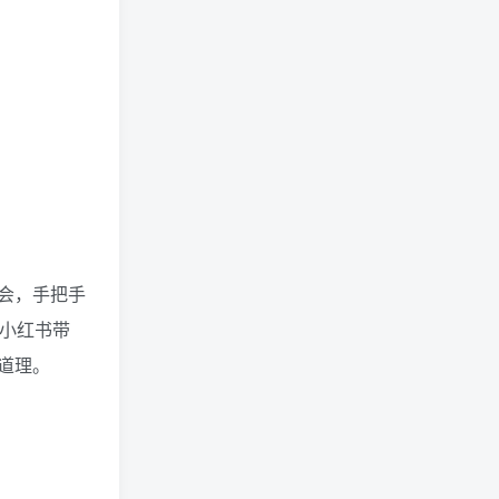
狗头萝莉事件，恶意营销不
雅视频，是生活所迫还是故
意为之？
网红彭十六elf的个人资料，
颜值成谜热恋引热议！
会，手把手
小红书带
(244)
(219)
(144)
道理。
(118)
(103)
(79)
(74)
(69)
(68)
(57)
(56)
(55)
(51)
(46)
(46)
(40)
(39)
(39)
(39)
(38)