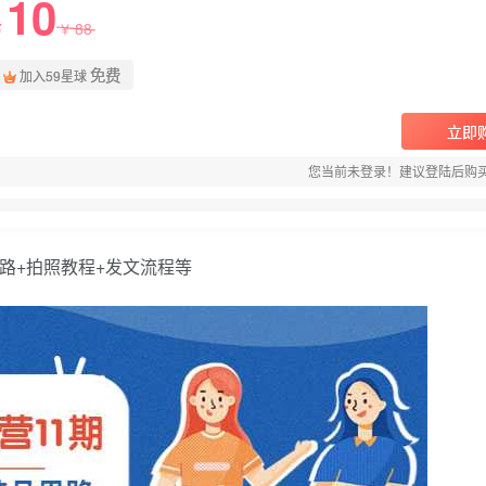
10
88
￥
￥
免费
加入59星球
立即
您当前未登录！建议登陆后购
路+拍照教程+发文流程等