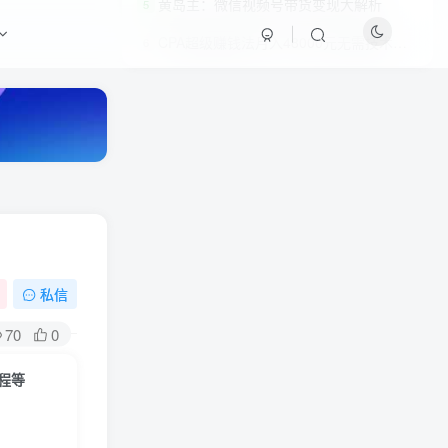
黄岛主：微信视频号带货变现大解析
5
CPA超级赚钱法月入48000元无需技术人人可操作
6
私信
HI！请登录
70
0
登录
注册
程等