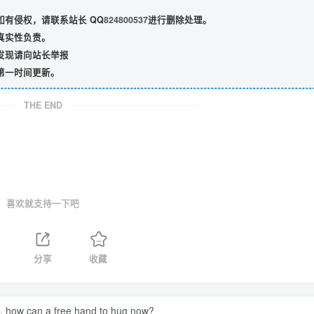
有侵权，请联系站长 QQ
824800537
进行删除处理。
真实性负责。
发现请向站长举报
第一时间更新。
THE END
喜欢就支持一下吧
分享
收藏
ht, how can a free hand to hug now?