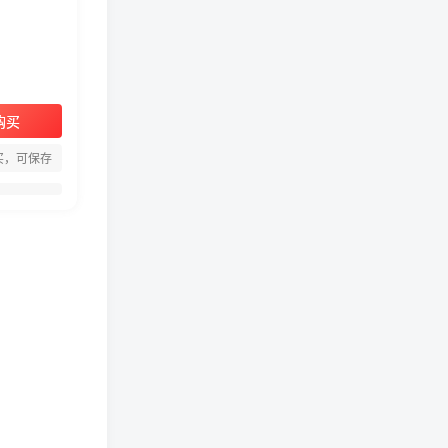
购买
周淑怡pgone事件始末，周
买，可保存
淑怡现状
真子日记：粉丝千万的真子
日记是最懂反转的网红吗？
网红卓仕琳是哪里人，下跪
的原因
从普通素人到人间芭比，盘
点Real机智张的走红之路