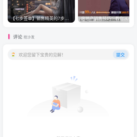
【七步签单】销售精英的7步成交课
房
评论
抢沙发
欢迎您留下宝贵的见解！
提交