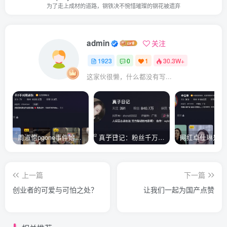
为了走上成材的道路，钢铁决不惋惜璀璨的钢花被遗弃
admin
关注
1923
0
1
30.3W+
这家伙很懒，什么都没有写...
周淑怡pgone事件始末，周淑怡现状
真子日记：粉丝千万的真子日记是最懂反转的网红吗？
上一篇
下一篇
创业者的可爱与可怕之处？
让我们一起为国产点赞