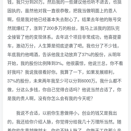
钱，我只分到20万。然后我的一些建议他也听不进去，也挺
固执的，虽然他对我一直很恭敬，把我当做明面上的恩人
啊，但是我对他已经基本失去耐心了。结果去年他的账号突
然就爆红了，涨到了200多万的粉丝，我马上派我的团队完
全接管了他的变现体系。去年这个项目非常成功，他喜提豪
车，激动万分，人生算是彻底逆袭了吧。我也分了不少钱，
年底我约他喝酒，告诉他我主动放弃了37%的股份，从明年
开始，我的股份比例降到3%。他很震惊，他说兰总，你不看
好我吗？我说我很看好你。我算了一下，如果发展顺利，
37%的股份，未来两年我至少可以分到6000万。我什么都不
做，分这么多钱，你自己觉得合适吗？他说当然合适了，你
是我的贵人啊，没有你怎么会有我的今天呢？
我说不合适，以前你生意做得小，创业的钱又是我出
的，我还给你介绍人脉，你觉得分给我几十万理所当然。随
着你的生意越做越大，你也不缺人脉了。你每天工作那么辛