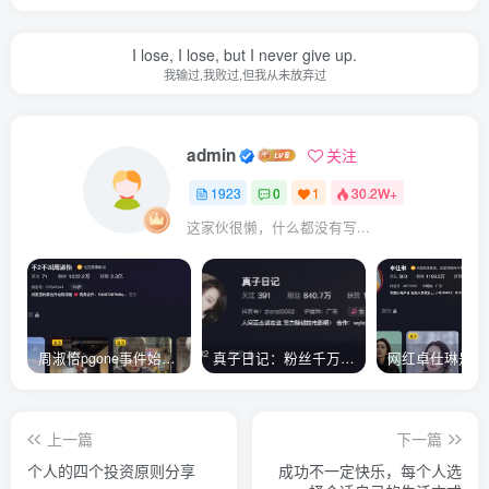
I lose, I lose, but I never give up.
我输过,我败过,但我从未放弃过
admin
关注
1923
0
1
30.2W+
这家伙很懒，什么都没有写...
周淑怡pgone事件始末，周淑怡现状
真子日记：粉丝千万的真子日记是最懂反转的网红吗？
上一篇
下一篇
个人的四个投资原则分享
成功不一定快乐，每个人选