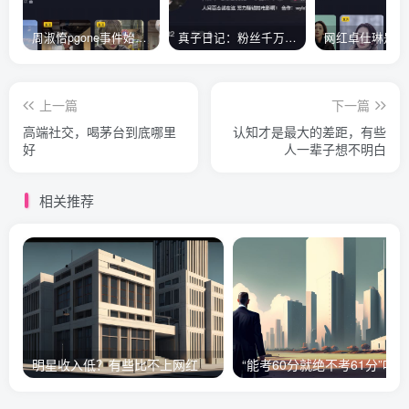
周淑怡pgone事件始末，周淑怡现状
真子日记：粉丝千万的真子日记是最懂反转的网红吗？
上一篇
下一篇
高端社交，喝茅台到底哪里
认知才是最大的差距，有些
好
人一辈子想不明白
相关推荐
明星收入低？有些比不上网红
“能