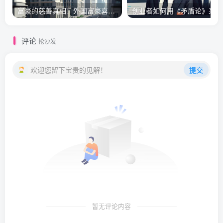
富豪的慈善真相！外国富豪喜欢捐赠所有财产？
创
评论
抢沙发
欢迎您留下宝贵的见解！
提交
暂无评论内容