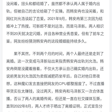
没闲着，扭头和都结婚了，虽然都不承认两人属于婚内出
轨，但被自己的言论给砸了个实锤。而韩安冉也没闲着，和
网红刘允浩谈起了恋爱。2021年9月，韩安冉第三次因为结
婚冲上了热搜。可新郎不是刘远浩，而是马泽新。两人相识
不到20天就决定闪婚，并且各种营业秀恩爱。但有了前车之
鉴，网友纷纷猜测韩安冉的这段婚姻能持续多久。
果不其然，不到两个月的时间，两个人最终还是走到了
离婚。这一次变成马泽新站出来指责韩安冉出轨刘允浩。韩
安冉倒是没藏着掖着，不仅大方承认自己确实婚内出轨，还
说前男友刘允浩因为卖假减肥药坐牢后，自己对他日思夜
想，这种魔幻发言直接把网友的CPU都整报废了。不过直播
带货实在太赚钱，没过两天，韩安冉和马泽新又一次合体直
播，否认了两人的离婚传闻，但还是一直在社交媒体互撕，
直到2022年8月，两人才终于晒出了离婚证明，正式宣告分