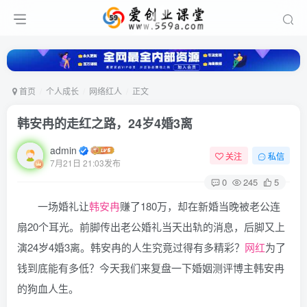
首页
个人成长
网络红人
正文
韩安冉的走红之路，24岁4婚3离
admin
关注
私信
7月21日 21:03发布
0
245
5
一场婚礼让
韩安冉
赚了180万，却在新婚当晚被老公连
扇20个耳光。前脚传出老公婚礼当天出轨的消息，后脚又上
演24岁4婚3离。韩安冉的人生究竟过得有多精彩？
网红
为了
钱到底能有多低？今天我们来复盘一下婚姻测评博主韩安冉
的狗血人生。