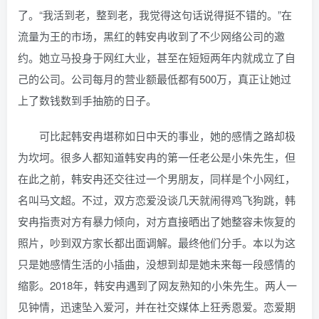
了。“我活到老，整到老，我觉得这句话说得挺不错的。”在
流量为王的市场，黑红的韩安冉收到了不少网络公司的邀
约。她立马投身于网红大业，甚至在短短两年内就成立了自
己的公司。公司每月的营业额最低都有500万，真正让她过
上了数钱数到手抽筋的日子。
可比起韩安冉堪称如日中天的事业，她的感情之路却极
为坎坷。很多人都知道韩安冉的第一任老公是小朱先生，但
在此之前，韩安冉还交往过一个男朋友，同样是个小网红，
名叫马文超。不过，双方恋爱没谈几天就闹得鸡飞狗跳，韩
安冉指责对方有暴力倾向，对方直接晒出了她整容未恢复的
照片，吵到双方家长都出面调解。最终他们分手。本以为这
只是她感情生活的小插曲，没想到却是她未来每一段感情的
缩影。2018年，韩安冉遇到了网友熟知的小朱先生。两人一
见钟情，迅速坠入爱河，并在社交媒体上狂秀恩爱。恋爱期