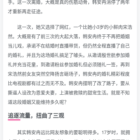
手。这一次离婚，大概是真的伤筋动骨，韩安冉消停了两年
才重新再走征途。
这一次，她又选择了网红，一个比她小3岁的小鲜肉宋浩
然。大概是有了前三次的大起大落，韩安冉终于不再把婚姻
当儿戏，承诺不在结婚时直播带货，但仍然全程直播了自己
的婚礼，并且为这场婚礼搞足了噱头。从邀请殷世航参加婚
礼并充当花童，到邀请粉丝参加婚礼但必须随礼一签，再到
宋浩然前女友突然空降扬言砸场子，韩安冉的婚礼精彩程度
比电视剧都有过之而无不及。韩安冉摆明了改了路子，要从
撕逼人设改为恩爱夫妻，上演被救赎的甜宠生活。就是不知
道这段婚姻又能维持多久呢？
追逐流量，扭曲了三观
其实韩安冉远比网友想象的要聪明得多。17岁时，就拥