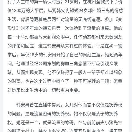
有了人生中的第一辆保时捷；21岁时，在杭州全款买下了价
值1300万的大平层。纵观韩安冉短短24岁却四婚三离的情感
生活，背后隐藏着底层网红对流量的无底线追逐。参加《变
形计》时还年幼的韩安冉第一次体验到了流量的追捧。他的
每一个举动都被放大到观众眼中，任何动态都引来无数网友
的评论和回应，这是韩安冉从未有过的体验。于是在初一辍
学后，年仅16岁的韩安冉开始了自己的网红生涯。短短两年
间，他通过经纪公司策划的狗血三角恋情不断吸引观众眼
球，从而实现变现。他不仅赚得了一般人一辈子都难以想象
的财富，也在这个过程中树立了一种不可逆转的三观：流量
对她来说比生活中的一切都更为重要。
韩安冉曾在直播中提到，女儿对他而言不仅仅是抚养权
的问题，更是流量密码的抚养权。她不仅仅是孩子的抚养
权，她还是一个，就是流量的筹码。在与前前前夫小猪先生
的撕逼大战中，韩安冉多次通过连麦互怼制造热度，将无辜