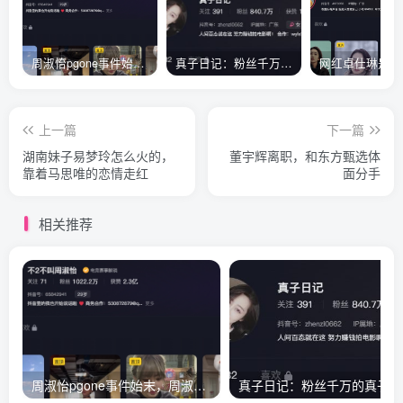
周淑怡pgone事件始末，周淑怡现状
真子日记：粉丝千万的真子日记是最懂反转的网红吗？
上一篇
下一篇
湖南妹子易梦玲怎么火的，
董宇辉离职，和东方甄选体
靠着马思唯的恋情走红
面分手
相关推荐
周淑怡pgone事件始末，周淑怡现状
真