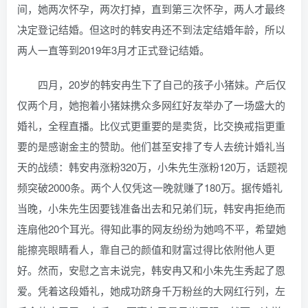
间，她两次怀孕，两次打掉，直到第三次怀孕，两人才最终
决定登记结婚。但这时的韩安冉还不到法定结婚年龄，所以
两人一直等到2019年3月才正式登记结婚。
四月，20岁的韩安冉生下了自己的孩子小猪妹。产后仅
仅两个月，她抱着小猪妹携众多网红好友举办了一场盛大的
婚礼，全程直播。比仪式更重要的是卖货，比交换戒指更重
要的是感谢金主的赞助。他们甚至安排了专人去统计婚礼当
天的战绩：韩安冉涨粉320万，小朱先生涨粉120万，话题视
频突破2000条。两个人仅凭这一晚就赚了180万。据传婚礼
当晚，小朱先生因要钱准备出去和兄弟们玩，韩安冉拒绝而
连扇他20个耳光。得知此事的网友纷纷为她鸣不平，希望她
能擦亮眼睛看人，靠自己的颜值和财富过得比依附他人更
好。然而，安慰之言未说完，韩安冉又和小朱先生秀起了恩
爱。凭着这段婚礼，她成功跻身千万粉丝的大网红行列，左