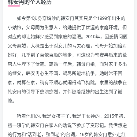
韩安冉的个人经历
如今第4次身穿婚纱的韩安冉其实只是个1999年出生的
小姑娘，父母同为生意人，给她提供了优渥的家庭环境，但
对应的却让她鲜少感受到家庭的温暖。2010年，因感情问题
父母离婚，大概是出于对女儿的亏欠心理，韩母开始加倍对
她好，几乎到了百依百顺的地步，可这也为韩安冉后来的荒
唐人生埋下了伏笔。离婚一年后，韩母再婚，面对家里多出
的继父，韩安冉心生不满，竭尽所能地抗争。她时常不回
家，就算在家，稍有不顺心就闹得鸡飞狗跳。家里的战争在
韩安冉的引导下愈演愈烈，并伴随着继妹的出生达到了巅
峰。
听着他们的, 我是女孩子了, 我是王女神的。2015年初，
初一辍学的韩安冉在家人的劝说下参加了变形记。凭借叛逆
的行为和“活到老，整到老”的台词，16岁的韩安冉意外走红