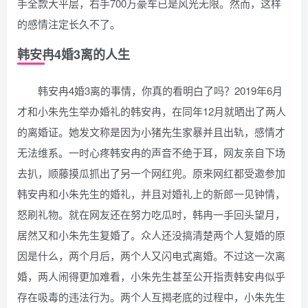
手全款大平层，右手700万豪车已是风光无限。然而，这样
的感情注定长久不了。
韩安冉4婚3离的人生
韩安冉4婚3离的事情，你真的看明白了吗？2019年6月
才和小朱先生举办婚礼的韩安冉，在同年12月就晒出了两人
的离婚证。她发文称是因为小猪先生家暴并且出轨，感情才
无法维系。一时心疼韩安冉的声音不绝于耳，网友亲自下场
去扒，顺藤摸瓜抓出了另一个网红兜。原来网红都受邀参加
韩安冉和小朱先生的婚礼，并且对婚礼上的新郎一见钟情，
怒刷礼物。就在网友还在努力吃瓜时，韩冉一手回头望月，
居然又和小朱先生复婚了。众人还没搞清楚两个人复婚的原
因是什么，两个月后，两个人又闪电式离婚。不过这一次离
婚，两人闹得更加难看，小朱先生甚至公开指责韩安冉似乎
存在吸毒的违法行为。两个人互揭老底的过程中，小朱先生