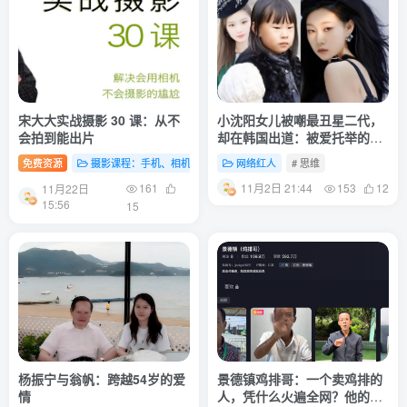
宋大大实战摄影 30 课：从不
小沈阳女儿被嘲最丑星二代，
会拍到能出片
却在韩国出道：被爱托举的孩
子，真的会发光
免费资源
摄影课程：手机、相机入门及进阶网课
网络红人
# 拍摄
# 思维
# 摄影
11月2日 21:44
161
153
12
11月22日
15:56
15
杨振宁与翁帆：跨越54岁的爱
景德镇鸡排哥：一个卖鸡排的
情
人，凭什么火遍全网？他的故