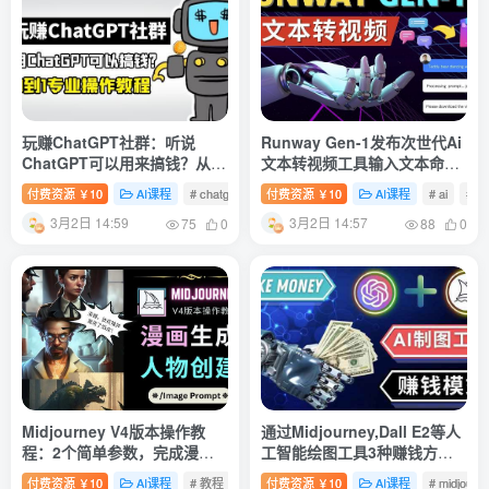
玩赚ChatGPT社群：听说
Runway Gen-1发布次世代Ai
ChatGPT可以用来搞钱？从0
文本转视频工具输入文本命令
到1保姆级教程
生成多种类型视频
付费资源
10
AI课程
# chatgpt
# 社群
付费资源
# 搞钱
10
AI课程
# ai
# r
￥
￥
3月2日 14:59
3月2日 14:57
75
0
88
0
Midjourney V4版本操作教
通过Midjourney,Dall E2等人
程：2个简单参数，完成漫画
工智能绘图工具3种赚钱方法
生成，人物创建
操作简单无需基础
付费资源
10
AI课程
# 教程
# 漫画
付费资源
# midjourney
10
AI课程
# midjourn
￥
￥