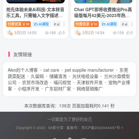
抢先体验未来Ai科技-文本转音
Chat GPT即将收费推出Pro高
乐工具，只需输入文字描述，
级版每月42美元-2023年热门
即可创作歌曲和音乐
的Ai应用还有哪些
付费资源
10
AI课程
# ai
# 文本
付费资源
# 文字描述
10
AI课程
# ai
# gp
￥
￥
3月2日 14:55
3月2日 14:54
166
0
159
0
友情链接
Alex的个人博客
cat care
pet supplie manufacturer
东莞
蔬菜配送
久留网
储罐清洗
光伏电缆设备
兰州沙盘模型
公司
农贸市场改造
喵闪视觉
天津软件开发
宠物产业博
客
小程序开发
广东铝材厂家
网络营销推广
本次数据库查询：139次 页面加载耗时0.141 秒
一切都是为了更好的自己
Copyright © 2022 ·
59爱分享
· 备案号：
苏ICP备2023044497号-1