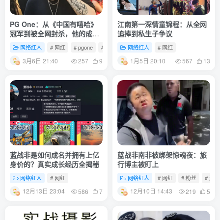
PG One：从《中国有嘻哈》
江南第一深情童锦程：从全网
冠军到被全网封杀，他的成名
追捧到私生子争议
与沉沦
网络红人
# 网红
# pgone
# 周淑怡
网络红人
# 网红
3月6日 21:40
1月5日 20:10
257
9
567
13
蓝战非是如何成名并拥有上亿
蓝战非南非被绑架惊魂夜：旅
身价的？真实成长经历全揭秘
行博主被盯上
网络红人
# 网红
网络红人
# 网红
# 粉丝
# 酒店
12月13日 23:04
12月10日 14:43
586
7
219
5