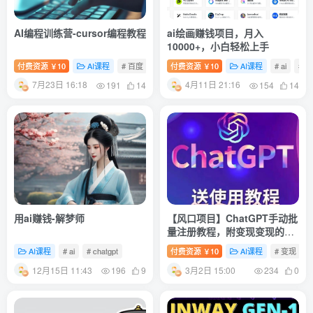
AI编程训练营-cursor编程教程
ai绘画赚钱项目，月入
10000+，小白轻松上手
付费资源
10
AI课程
# 百度
# ai
付费资源
# 腾讯
10
AI课程
# ai
# 
￥
￥
7月23日 16:18
4月11日 21:16
191
14
154
14
用ai赚钱-解梦师
【风口项目】ChatGPT手动批
量注册教程，附变现变现的方
式+变现的渠道
AI课程
# ai
# chatgpt
付费资源
10
AI课程
# 变现
#
￥
12月15日 11:43
3月2日 15:00
196
9
234
0