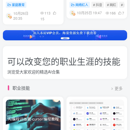
事让人泪笑交织
家庭教育
网络红人
# 抖音
# 网红
# 美食
10月25日 19:47
113
166
7
10月26日
20:35
15
可以改变您的职业生涯的技能
浏览受大家欢迎的精选AI合集
职业技能
更多