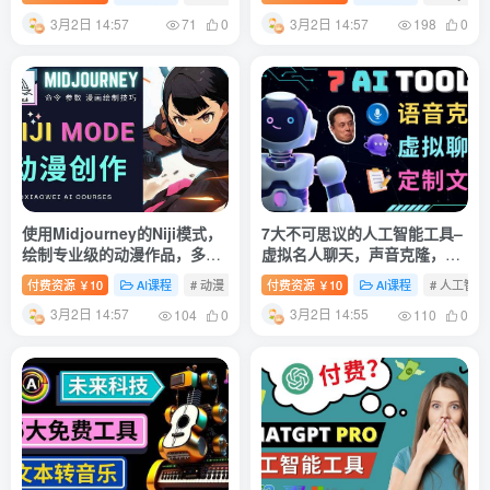
3月2日 14:57
3月2日 14:57
71
0
198
0
使用Midjourney的Niji模式，
7大不可思议的人工智能工具–
绘制专业级的动漫作品，多重
虚拟名人聊天，声音克隆，Ai
风格可选
律师，论文写作
付费资源
10
AI课程
# 动漫
# niji
付费资源
10
AI课程
# 人工智能
￥
￥
3月2日 14:57
3月2日 14:55
104
0
110
0