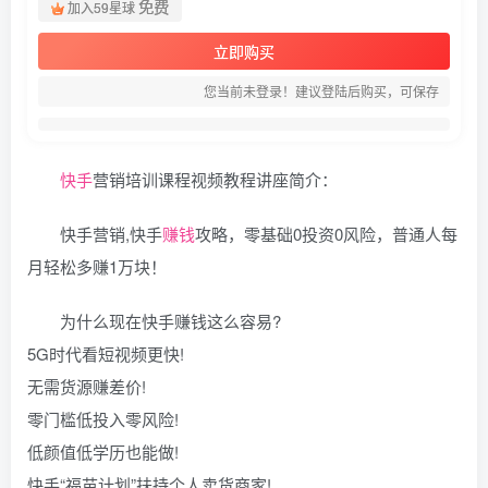
免费
加入59星球
立即购买
您当前未登录！建议登陆后购买，可保存
快手
营销培训课程视频教程讲座简介：
快手营销,快手
赚钱
攻略，零基础0投资0风险，普通人每
月轻松多赚1万块！
为什么现在快手赚钱这么容易?
5G时代看短视频更快!
无需货源赚差价!
零门槛低投入零风险!
低颜值低学历也能做!
快手“福苗计划”扶持个人卖货商家!