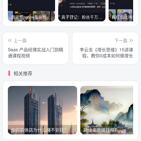
周淑怡pgone事件始末，周淑怡现状
真子日记：粉丝千万的真子日记是最懂反转的网红吗？
上一篇
下一篇
Saas 产品经理实战入门到精
李云龙《增长思维》15讲课
通课程视频
程，教你0成本如何做增长
相关推荐
你的实体店为什么赚不到钱？实业其实比互联网更赚钱！
跨境电商赚钱吗？