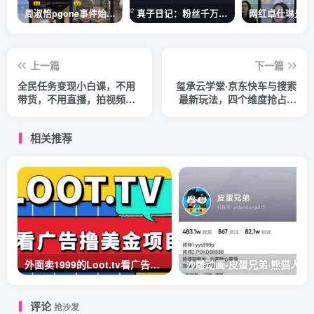
周淑怡pgone事件始末，周淑怡现状
真子日记：粉丝千万的真子日记是最懂反转的网红吗？
上一篇
下一篇
全民任务变现小白课，不用
玺承云学堂·京东快车与搜索
带货，不用直播，拍视频就
最新玩法，四个维度抢占红
能赚钱
利，引爆京东平台
相关推荐
外面卖1999的Loot.tv看广告撸美金项目，号称月入轻松4000【详细教程+上车资源渠道】
沙雕动画-皮蛋兄弟·熊猫人
评论
抢沙发