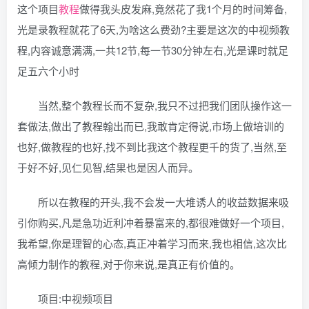
这个项目
教程
做得我头皮发麻,竟然花了我1个月的时间筹备,
光是录教程就花了6天,为啥这么费劲?主要是这次的中视频教
程,内容诚意满满,一共12节,每一节30分钟左右,光是课时就足
足五六个小时
当然,整个教程长而不复杂,我只不过把我们团队操作这一
套做法,做出了教程翰出而已,我敢肯定得说,市场上做培训的
也好,做教程的也好,找不到比我这个教程更千的货了,当然,至
于好不好,见仁见智,结果也是因人而异。
所以在教程的开头,我不会发一大堆诱人的收益数据来吸
引你购买,凡是急功近利冲着暴富来的,都很难做好一个项目,
我希望,你是理智的心态,真正冲着学习而来,我也相信,这次比
高倾力制作的教程,对于你来说,是真正有价值的。
项目:中视频项目