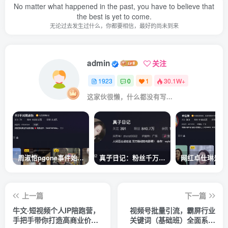
No matter what happened in the past, you have to believe that
the best is yet to come.
无论过去发生过什么，你都要相信，最好的尚未到来
admin
关注
1923
0
1
30.1W+
这家伙很懒，什么都没有写...
周淑怡pgone事件始末，周淑怡现状
真子日记：粉丝千万的真子日记是最懂反转的网红吗？
上一篇
下一篇
牛文·短视频个人IP陪跑营，
视频号批量引流，霸屏行业
手把手带你打造高商业价值
关键词（基础班）全面系统