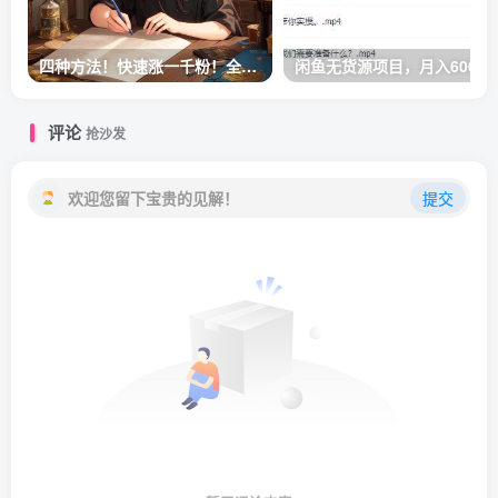
四种方法！快速涨一千粉！全程实操！
闲鱼无货
评论
抢沙发
欢迎您留下宝贵的见解！
提交