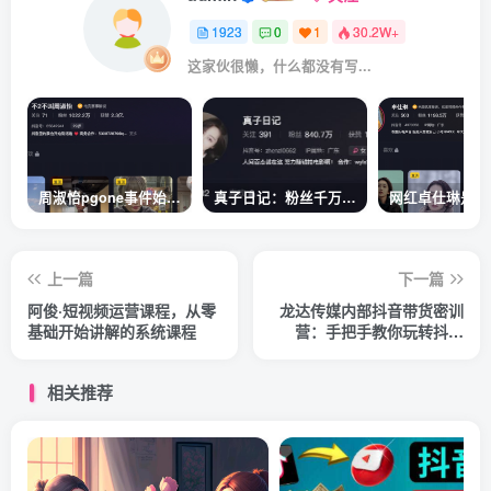
1923
0
1
30.2W+
这家伙很懒，什么都没有写...
周淑怡pgone事件始末，周淑怡现状
真子日记：粉丝千万的真子日记是最懂反转的网红吗？
上一篇
下一篇
阿俊·短视频运营课程，从零
龙达传媒内部抖音带货密训
基础开始讲解的系统课程
营：手把手教你玩转抖音
FEED信息流，让你销量暴增
相关推荐