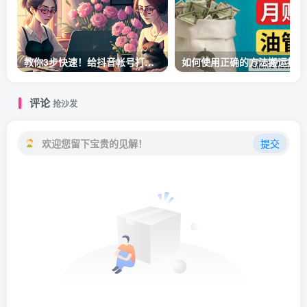
教你3步快速！给抖音帐号打标签！
如何
评论
抢沙发
欢迎您留下宝贵的见解！
提交