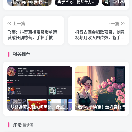
周淑怡pgone事件始末，周淑怡现状
真子日记：粉丝千万的真子日记是最懂反转的网红吗？
上一篇
下一篇
飞樊：抖音直播带货爆单运
抖音古画会唱歌项目，创意
营成长训练营，手把手教你
视频月收入四位数，新手即
玩转直播带货
可操作！【教程+素材+软
件】
相关推荐
从普通素人到人间芭比，盘点Real机智张的走红之路
教你3步快速！给
评论
抢沙发