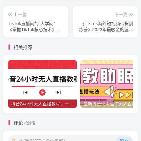
上一篇
下一篇
TikTok直播间的“大学问”
《TikTok海外短视频带货训
《掌握TikTok核心技术》抓
练营》2022年最吸金的蓝海
住全球直播带货时代的红利
市场
相关推荐
抖音24小时无人直播教程，一个人可在家操作，不封号-安全有效 (软件+教程)
最新
评论
抢沙发