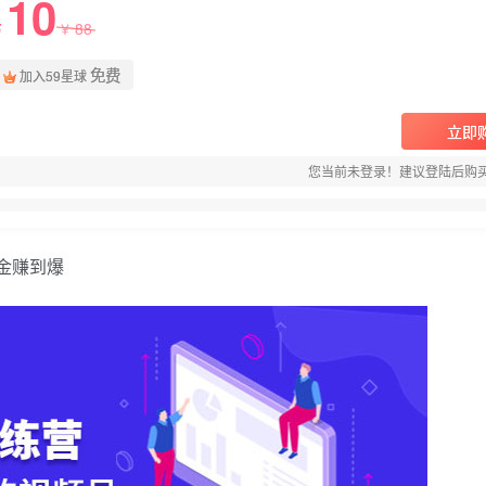
10
88
￥
￥
免费
加入59星球
立即
您当前未登录！建议登陆后购
金赚到爆