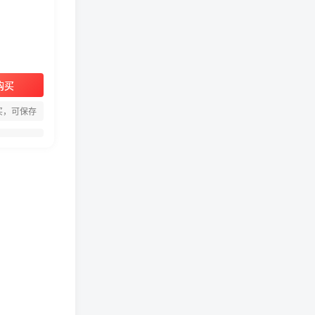
购买
周淑怡pgone事件始末，周
买，可保存
淑怡现状
真子日记：粉丝千万的真子
日记是最懂反转的网红吗？
网红卓仕琳是哪里人，下跪
的原因
从普通素人到人间芭比，盘
点Real机智张的走红之路