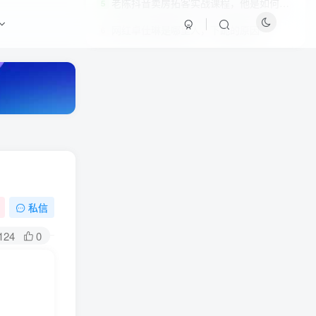
老陈抖音卖房拓客实战课程，他是如何在互联网赚到几百万的？价值1999元
5
网红卓仕琳是哪里人，下跪的原因
6
私信
HI！请登录
124
0
登录
注册