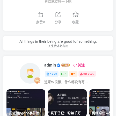
喜欢就支持一下吧
点赞
0
分享
收藏
All things in their being are good for something.
天生我才必有用
admin
关注
1923
0
1
30.2W+
这家伙很懒，什么都没有写...
周淑怡pgone事件始末，周淑怡现状
真子日记：粉丝千万的真子日记是最懂反转的网红吗？