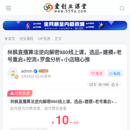
首页
创业课程
VIP资源
正文
林枫直播算法逆向解密980线上课，选品+建模+老
号重启+控流+罗盘分析+小店随心推
admin
关注
私信
2月25日 00:00发布
0
160
0
付费资源
林枫直播算法逆向解密980线上课，选品+建模+老号重启+控流+罗盘分析+小店随心推
此内容为付费资源，请付费后查看
10
88
￥
￥