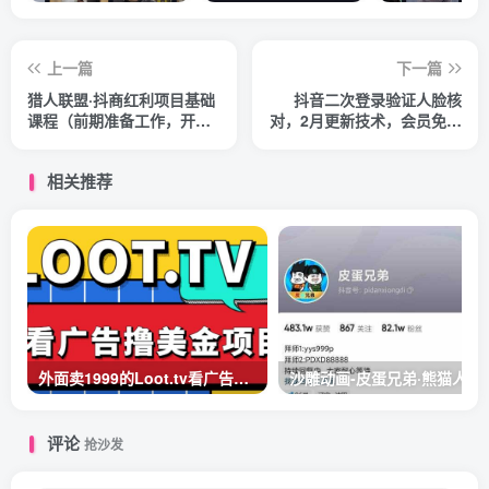
上一篇
下一篇
猎人联盟·抖商红利项目基础
抖音二次登录验证人脸核
课程（前期准备工作，开通
对，2月更新技术，会员免费
店铺流程，店铺基础设置
下载！
等）
相关推荐
外面卖1999的Loot.tv看广告撸美金项目，号称月入轻松4000【详细教程+上车资源渠道】
沙雕动画-皮蛋兄弟·熊猫人
评论
抢沙发