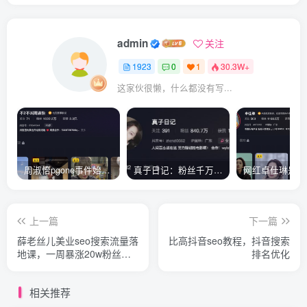
admin
关注
1923
0
1
30.3W+
这家伙很懒，什么都没有写...
周淑怡pgone事件始末，周淑怡现状
真子日记：粉丝千万的真子日记是最懂反转的网红吗？
上一篇
下一篇
薛老丝儿美业seo搜索流量落
比高抖音seo教程，抖音搜索
地课，一周暴涨20w粉丝，
排名优化
全干货讲解
相关推荐