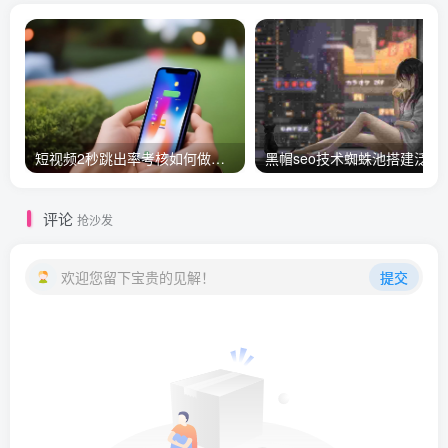
短视频2秒跳出率考核如何做留存？
黑帽seo技术蜘蛛池搭建泛目录
评论
抢沙发
欢迎您留下宝贵的见解！
提交