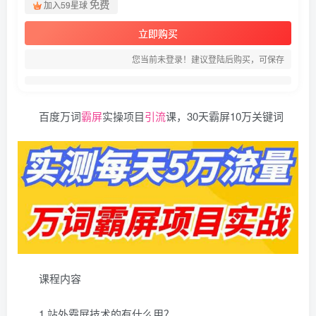
免费
加入59星球
立即购买
您当前未登录！建议登陆后购买，可保存
百度万词
霸屏
实操项目
引流
课，30天霸屏10万关键词
课程内容
1.站外霸屏技术的有什么用？