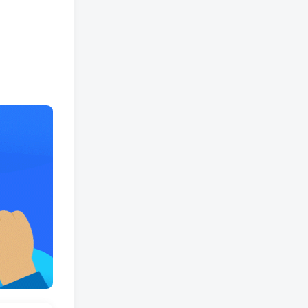
热门文章
某电商线下课程，稳定可复制的单品矩阵日不落，做一个不吃主播的单品直播间
1
外卖店铺运营实操课：有单量-有利润-能省钱，核心秘籍无保留分享
2
小红书IP特训营：从搭建-制作-爆款脚本等等，做一个赚钱的小红书号
3
八戒说车：后起之秀八戒说车,爆火仅两年收益过千万,却被质疑剧本炒作
4
飞哥·随心推实操训练
5
苏酒儿·抖音付费投放进阶课程，烧了六千万总结了实操型投放经验，运营投手起飞必修课
6