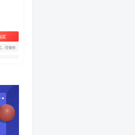
购买
周淑怡pgone事件始末，周
买，可保存
淑怡现状
真子日记：粉丝千万的真子
日记是最懂反转的网红吗？
网红卓仕琳是哪里人，下跪
的原因
从普通素人到人间芭比，盘
点Real机智张的走红之路