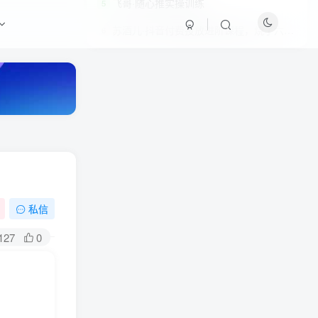
飞哥·随心推实操训练
5
苏酒儿·抖音付费投放进阶课程，烧了六千万总结了实操型投放经验，运营投手起飞必修课
6
私信
HI！请登录
127
0
登录
注册