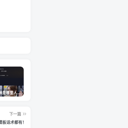
网红卓仕琳是哪里人，下跪的原因
从普通素人到人间芭比，盘点Real机智张的走红之路
狗头萝莉事件，恶意营销不雅视频，是生活所迫还是故意为之？
下一篇
模板话术都有！