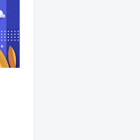
狗头萝莉事件，恶意营销不
雅视频，是生活所迫还是故
意为之？
网红彭十六elf的个人资料，
颜值成谜热恋引热议！
(244)
(219)
(144)
(118)
(103)
(79)
(74)
(69)
(68)
(57)
(56)
(55)
(51)
(46)
(46)
(40)
(39)
(39)
(39)
(38)