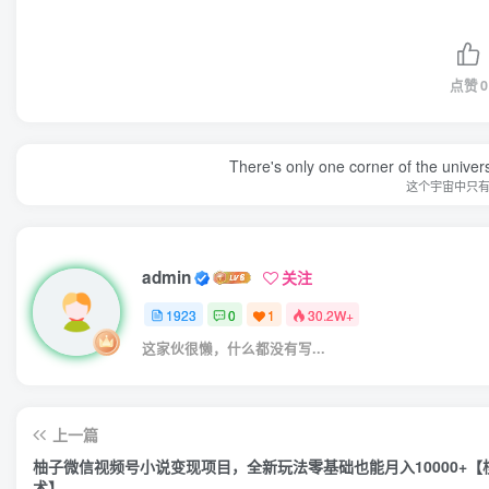
点赞
0
There's only one corner of the univer
这个宇宙中只
admin
关注
1923
0
1
30.2W+
这家伙很懒，什么都没有写...
上一篇
柚子微信视频号小说变现项目，全新玩法零基础也能月入10000+【
术】