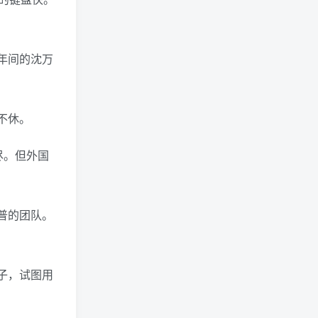
年间的沈万
不休。
尽。但外国
普的团队。
子，试图用