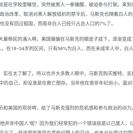
就是在学校里睡觉，突然被黑人一拳锤醒，被迫参与打架。来到
行政治改革，取消对黑人解放组织的禁令后，马斯克也随着白人的
克也没有回过祖国，而南非白人已经只占总人口的7%了。
大量移民的涌入啊，美国偏偏在马斯克的眼皮子底下，逐渐变成
人，在18~34岁的区间，只有56%为白人，而在未成年人中，白
，实在太了解了。所以也许大多数人眼中，马斯克购买推特、支
中的自己，却没准是在救亡图存。当年他在南非年纪尚小，面对
历和美国的现状啊，给了马斯克强烈的危机感和参与政治的动力
“他并非中国人”呢？因为我们经常犯的一个错误就是以己度人，
民众了，就连国家高层在某些问题上的见识，也未必比得过中国