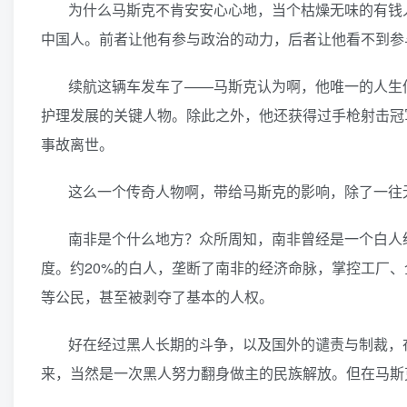
为什么马斯克不肯安安心心地，当个枯燥无味的有钱
中国人。前者让他有参与政治的动力，后者让他看不到参
续航这辆车发车了——马斯克认为啊，他唯一的人生
护理发展的关键人物。除此之外，他还获得过手枪射击冠
事故离世。
这么一个传奇人物啊，带给马斯克的影响，除了一往无
南非是个什么地方？众所周知，南非曾经是一个白人统
度。约20%的白人，垄断了南非的经济命脉，掌控工厂、
等公民，甚至被剥夺了基本的人权。
好在经过黑人长期的斗争，以及国外的谴责与制裁，在
来，当然是一次黑人努力翻身做主的民族解放。但在马斯