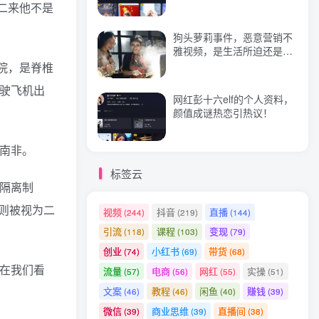
二来他不是
狗头萝莉事件，恶意营销不
热门文章
雅视频，是生活所迫还是故
意为之？
院，是脊椎
直播带货实操落地班，直播起号必备实操运营课，给方向，给方法，给步骤，能落地
1
驶飞机出
网红彭十六elf的个人资料，
全媒体网络营销黑科技9.0：从0到1玩转全网引流、成交、裂变、营销工具宝典
2
颜值成谜热恋引热议！
老衲·2023和老衲学万相台，​从原理到高级应用的系统万相台课程
3
的南非。
职场破局训练营1.0，教你职场破局之术，从小白到精英一路贯通
4
标签云
适合30岁以上没存款，没资源，没人脉的人做的四个小生意
5
族隔离制
Midjourney替代网站，3个简单好用，免费的AI绘画工具一键生成大师级画作
则被视为二
6
视频
抖音
直播
(244)
(219)
(144)
引流
课程
变现
(118)
(103)
(79)
创业
小红书
带货
(74)
(69)
(68)
这在我们看
流量
电商
网红
实操
(57)
(56)
(55)
(51)
文案
教程
闲鱼
赚钱
(46)
(46)
(40)
(39)
微信
商业思维
直播间
(39)
(39)
(38)