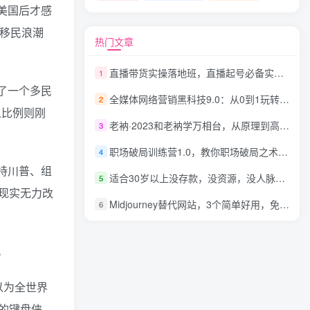
美国后才感
移民浪潮
热门文章
直播带货实操落地班，直播起号必备实操运营课，给方向，给方法，给步骤，能落地
1
了一个多民
全媒体网络营销黑科技9.0：从0到1玩转全网引流、成交、裂变、营销工具宝典
2
人比例则刚
老衲·2023和老衲学万相台，​从原理到高级应用的系统万相台课程
3
职场破局训练营1.0，教你职场破局之术，从小白到精英一路贯通
4
持川普、组
适合30岁以上没存款，没资源，没人脉的人做的四个小生意
5
现实无力改
Midjourney替代网站，3个简单好用，免费的AI绘画工具一键生成大师级画作
6
。
以为全世界
的键盘侠。