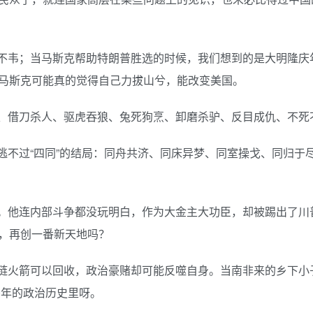
不韦；当马斯克帮助特朗普胜选的时候，我们想到的是大明隆庆
马斯克可能真的觉得自己力拔山兮，能改变美国。
、借刀杀人、驱虎吞狼、兔死狗烹、卸磨杀驴、反目成仇、不死
逃不过“四同”的结局：同舟共济、同床异梦、同室操戈、同归于
。他连内部斗争都没玩明白，作为大金主大功臣，却被踢出了川
，再创一番新天地吗？
链火箭可以回收，政治豪赌却可能反噬自身。当南非来的乡下小
0年的政治历史里呀。