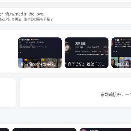
r rift,twisted in the love.
错过夕阳而哭泣，那么你就要错群星了
周淑怡pgone事件始末，周淑怡现状
真子日记：粉丝千万的真子日记是最懂反转的网红吗？
宗馥莉接班，一