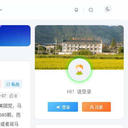
最新热门
周淑怡pgone事件始末，周
淑怡现状
真子日记：粉丝千万的真子
日记是最懂反转的网红吗？
私信
HI！请登录
网红卓仕琳是哪里人，下跪
97
8
的原因
美国党，马
登录
注册
83颗，而
从普通素人到人间芭比，盘
点Real机智张的走红之路
，或者说马