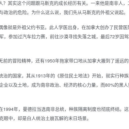
人？其实这个问题跟马斯克的成长经历有关。一来他是南非人，
与政治的危险。为什么这么说，我们先从马斯克的外祖父说起。
偶像就是外祖父约书亚。此人学医出身，在加拿大创办了民营医
军，参加过汽车拉力赛，前往沙漠寻找失落之城，最后72岁因驾
前的冒险精神，还有1950年拖家带口地从加拿大搬到了遥远
治的国家，其从1913年的《原住民土地法》开始，就实行种
企业以及土地，成为南非政治、经济的核心力量，而80%的黑人
1994年，曼德拉当选南非总统，种族隔离制度也彻底终结。
克眼中，却是白人统治土崩瓦解的末日场景。