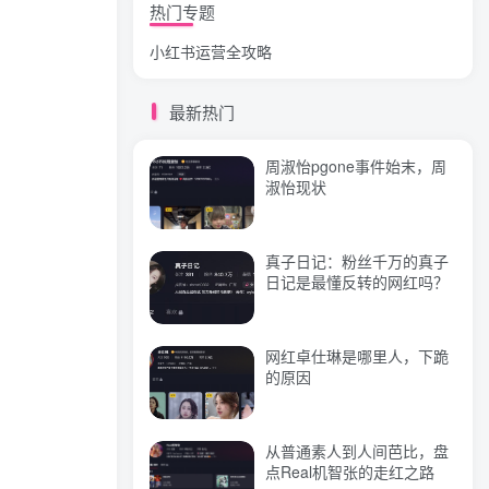
热门专题
小红书运营全攻略
狗头萝莉事件，恶意营销不
雅视频，是生活所迫还是故
意为之？
最新热门
网红彭十六elf的个人资料，
周淑怡pgone事件始末，周
颜值成谜热恋引热议！
淑怡现状
真子日记：粉丝千万的真子
标签云
日记是最懂反转的网红吗？
视频
抖音
直播
(244)
(219)
(144)
引流
课程
变现
(118)
(103)
(79)
网红卓仕琳是哪里人，下跪
的原因
创业
小红书
带货
(74)
(69)
(68)
流量
电商
网红
实操
(57)
(56)
(55)
(51)
文案
教程
闲鱼
赚钱
(46)
(46)
(40)
(39)
从普通素人到人间芭比，盘
点Real机智张的走红之路
微信
商业思维
直播间
(39)
(39)
(38)