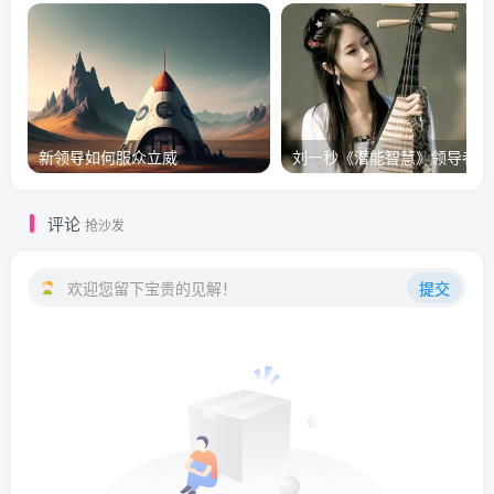
新领导如何服众立威
刘
评论
抢沙发
欢迎您留下宝贵的见解！
提交