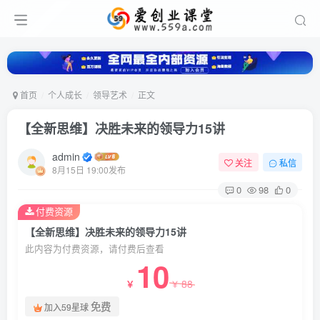
首页
个人成长
领导艺术
正文
【全新思维】决胜未来的领导力15讲
admin
关注
私信
8月15日 19:00发布
0
98
0
付费资源
【全新思维】决胜未来的领导力15讲
此内容为付费资源，请付费后查看
10
88
￥
￥
免费
加入59星球