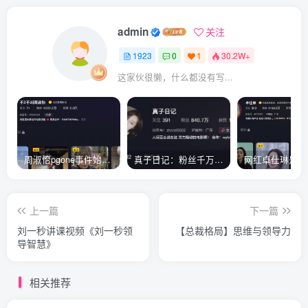
admin
关注
1923
0
1
30.2W+
这家伙很懒，什么都没有写...
周淑怡pgone事件始末，周淑怡现状
真子日记：粉丝千万的真子日记是最懂反转的网红吗？
上一篇
下一篇
刘一秒讲课视频《刘一秒领
【总裁格局】思维与领导力
导智慧》
相关推荐