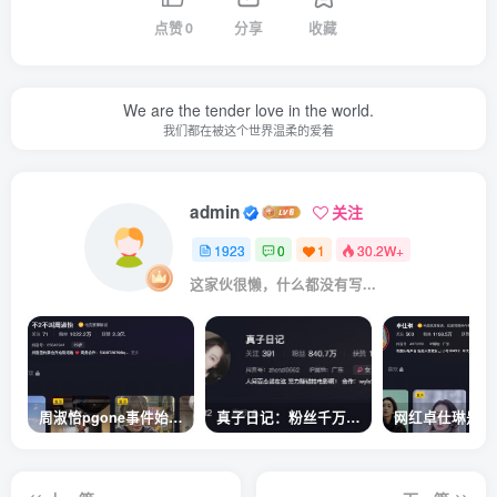
点赞
0
分享
收藏
We are the tender love in the world.
我们都在被这个世界温柔的爱着
admin
关注
1923
0
1
30.2W+
这家伙很懒，什么都没有写...
周淑怡pgone事件始末，周淑怡现状
真子日记：粉丝千万的真子日记是最懂反转的网红吗？