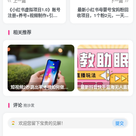
上一篇
下一篇
《小红书虚拟项目1.0》账号
最新小红书母婴号宝妈粉回
注册+养号+视频制作+引流
收项目，1个粉2元，一天轻
+变现，几天就赚两三千
松500+案例分享【粉丝包回
收】
相关推荐
短视频2秒跳出率考核如何做留存？
最新
评论
抢沙发
欢迎您留下宝贵的见解！
提交