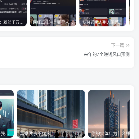
真子日记：粉丝千万的真子日记是最懂反转的网红吗？
网红卓仕琳是哪里人，下跪的原因
从普通素人到人间芭比，盘点Real机智张的走红之路
下一篇
来年的7个赚钱风口预测
创业者如何用《矛盾论》来强大自己
富豪做事不犹豫