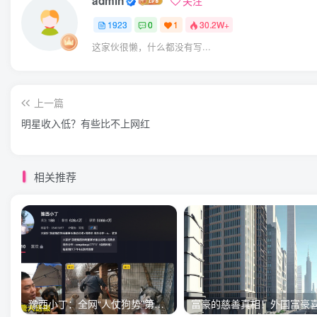
admin
关注
1923
0
1
30.2W+
这家伙很懒，什么都没有写...
上一篇
明星收入低？有些比不上网红
相关推荐
豫西小丁：全网“人仗狗势”第一人