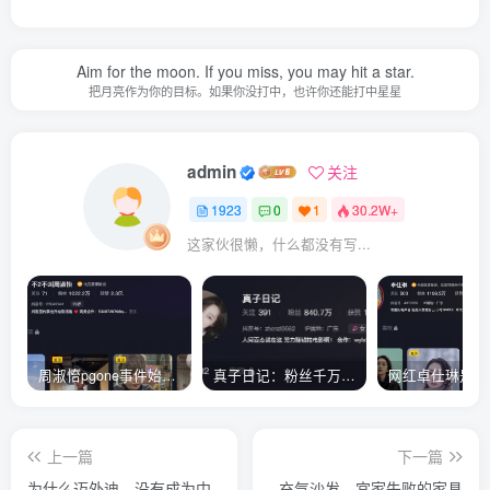
Aim for the moon. If you miss, you may hit a star.
把月亮作为你的目标。如果你没打中，也许你还能打中星星
admin
关注
1923
0
1
30.2W+
这家伙很懒，什么都没有写...
周淑怡pgone事件始末，周淑怡现状
真子日记：粉丝千万的真子日记是最懂反转的网红吗？
上一篇
下一篇
为什么迈外迪，没有成为中
充气沙发，宜家失败的家具