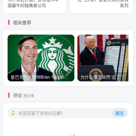
国最牛的独角兽公司
系列
相关推荐
星巴克危急换帅Brian Niccol背水一战
为什么懂王突然“怂了”？
评论
抢沙发
欢迎您留下宝贵的见解！
提交